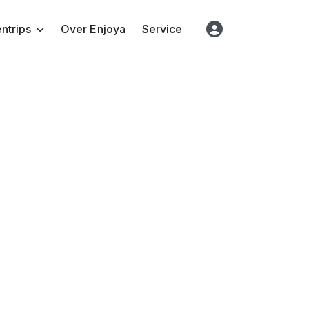
ntrips
Over Enjoya
Service