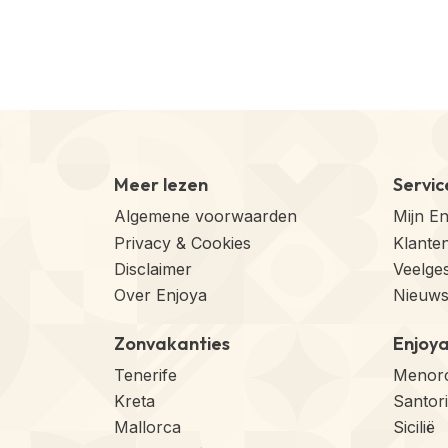
Meer lezen
Servic
Algemene voorwaarden
Mijn E
Privacy & Cookies
Klante
Disclaimer
Veelge
Over Enjoya
Nieuws
Zonvakanties
Enjoy
Tenerife
Menor
Kreta
Santori
Mallorca
Sicilië