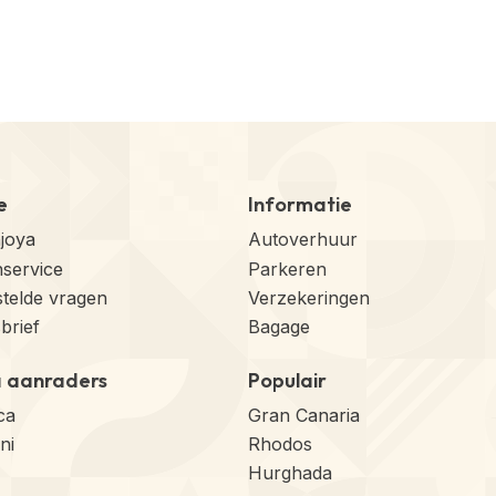
e
Informatie
njoya
Autoverhuur
nservice
Parkeren
stelde vragen
Verzekeringen
brief
Bagage
a aanraders
Populair
ca
Gran Canaria
ni
Rhodos
Hurghada